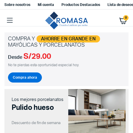
Sobre nosotros
Mi cuenta
Productos Destacados
Lista de deseo
0
COMPRA Y
AHORRE EN GRANDE EN
MAYÓLICAS Y PORCELANATOS
S/29.00
Desde
No te pierdas esta oportunidad especial hoy.
Compra ahora
Los mejores porcelanatos
Pulido hueso
Descuento de fin de semana