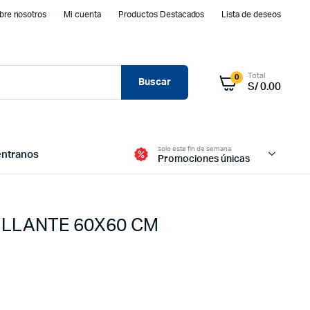
bre nosotros
Mi cuenta
Productos Destacados
Lista de deseos
Total
0
Buscar
S/
0.00
solo este fin de semana
ntranos
Promociones únicas
ILLANTE 60X60 CM