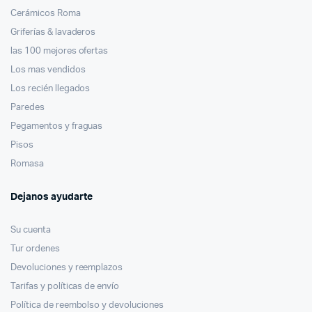
Cerámicos Roma
Griferías & lavaderos
las 100 mejores ofertas
Los mas vendidos
Los recién llegados
Paredes
Pegamentos y fraguas
Pisos
Romasa
Dejanos ayudarte
Su cuenta
Tur ordenes
Devoluciones y reemplazos
Tarifas y políticas de envío
Política de reembolso y devoluciones