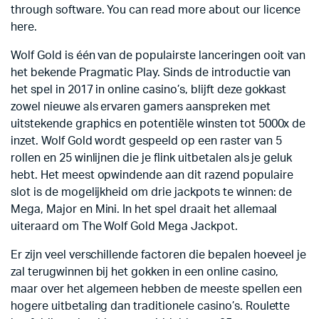
through software. You can read more about our licence
here.
Wolf Gold is één van de populairste lanceringen ooit van
het bekende Pragmatic Play. Sinds de introductie van
het spel in 2017 in online casino’s, blijft deze gokkast
zowel nieuwe als ervaren gamers aanspreken met
uitstekende graphics en potentiële winsten tot 5000x de
inzet. Wolf Gold wordt gespeeld op een raster van 5
rollen en 25 winlijnen die je flink uitbetalen als je geluk
hebt. Het meest opwindende aan dit razend populaire
slot is de mogelijkheid om drie jackpots te winnen: de
Mega, Major en Mini. In het spel draait het allemaal
uiteraard om The Wolf Gold Mega Jackpot.
Er zijn veel verschillende factoren die bepalen hoeveel je
zal terugwinnen bij het gokken in een online casino,
maar over het algemeen hebben de meeste spellen een
hogere uitbetaling dan traditionele casino’s. Roulette