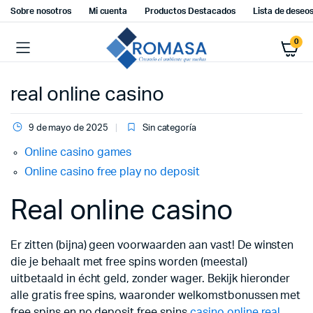
Sobre nosotros
Mi cuenta
Productos Destacados
Lista de deseo
0
real online casino
9 de mayo de 2025
Sin categoría
Online casino games
Online casino free play no deposit
Real online casino
Er zitten (bijna) geen voorwaarden aan vast! De winsten
die je behaalt met free spins worden (meestal)
uitbetaald in écht geld, zonder wager. Bekijk hieronder
alle gratis free spins, waaronder welkomstbonussen met
free spins en no deposit free spins
casino online real
.