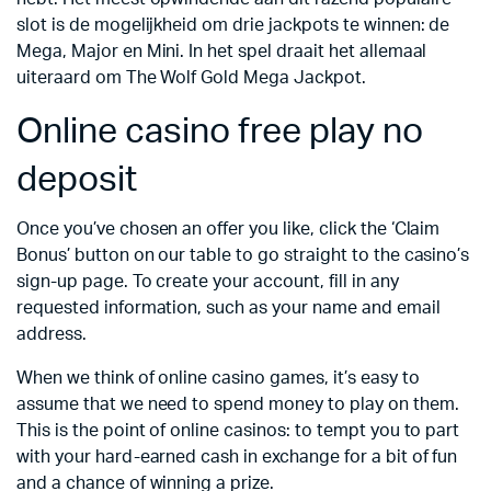
slot is de mogelijkheid om drie jackpots te winnen: de
Mega, Major en Mini. In het spel draait het allemaal
uiteraard om The Wolf Gold Mega Jackpot.
Online casino free play no
deposit
Once you’ve chosen an offer you like, click the ‘Claim
Bonus’ button on our table to go straight to the casino’s
sign-up page. To create your account, fill in any
requested information, such as your name and email
address.
When we think of online casino games, it’s easy to
assume that we need to spend money to play on them.
This is the point of online casinos: to tempt you to part
with your hard-earned cash in exchange for a bit of fun
and a chance of winning a prize.