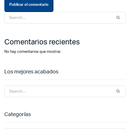
Comentarios recientes
No hay comentarios que mostrar.
Los mejores acabados
Categorías