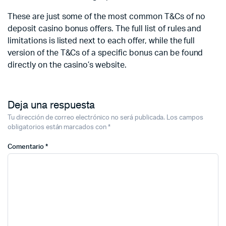
These are just some of the most common T&Cs of no
deposit casino bonus offers. The full list of rules and
limitations is listed next to each offer, while the full
version of the T&Cs of a specific bonus can be found
directly on the casino’s website.
Deja una respuesta
Tu dirección de correo electrónico no será publicada.
Los campos
obligatorios están marcados con
*
Comentario
*