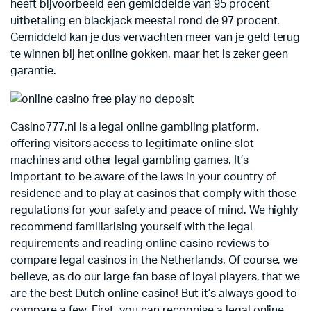
heeft bijvoorbeeld een gemiddelde van 95 procent
uitbetaling en blackjack meestal rond de 97 procent.
Gemiddeld kan je dus verwachten meer van je geld terug
te winnen bij het online gokken, maar het is zeker geen
garantie.
Casino777.nl is a legal online gambling platform,
offering visitors access to legitimate online slot
machines and other legal gambling games. It’s
important to be aware of the laws in your country of
residence and to play at casinos that comply with those
regulations for your safety and peace of mind. We highly
recommend familiarising yourself with the legal
requirements and reading online casino reviews to
compare legal casinos in the Netherlands. Of course, we
believe, as do our large fan base of loyal players, that we
are the best Dutch online casino! But it’s always good to
compare a few. First, you can recognise a legal online